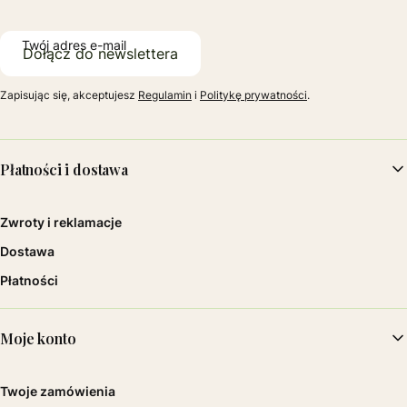
Twój adres e-mail
Dołącz do newslettera
Zapisując się, akceptujesz
Regulamin
i
Politykę prywatności
.
Linki w stopce
Płatności i dostawa
Zwroty i reklamacje
Dostawa
Płatności
Moje konto
Twoje zamówienia