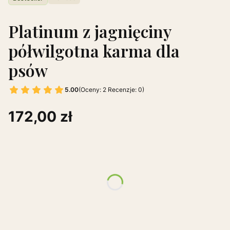
Platinum z jagnięciny
półwilgotna karma dla
psów
5.00
(Oceny: 2 Recenzje: 0)
Cena
172,00 zł
Wybierz wariant produktu:
Poszczególne warianty mogą różnić się ceną
*
Worek
1,5kg
5kg
15kg (3x5)