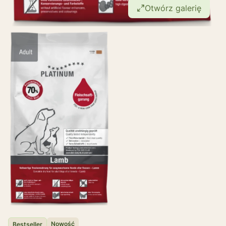
Otwórz galerię
Etykiety
Nowość
Bestseller