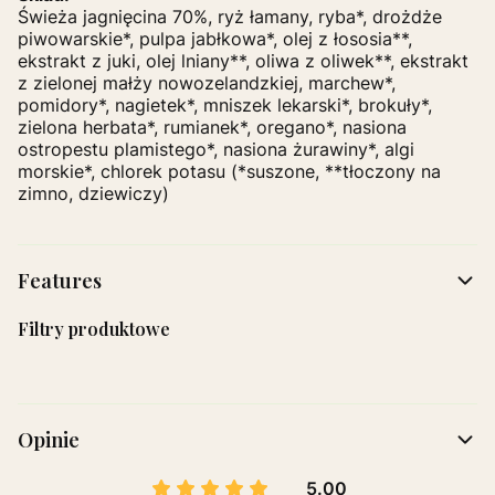
Świeża jagnięcina 70%, ryż łamany, ryba*, drożdże
piwowarskie*, pulpa jabłkowa*, olej z łososia**,
ekstrakt z juki, olej lniany**, oliwa z oliwek**, ekstrakt
z zielonej małży nowozelandzkiej, marchew*,
pomidory*, nagietek*, mniszek lekarski*, brokuły*,
zielona herbata*, rumianek*, oregano*, nasiona
ostropestu plamistego*, nasiona żurawiny*, algi
morskie*, chlorek potasu (*suszone, **tłoczony na
zimno, dziewiczy)
Features
Filtry produktowe
Opinie
5.00