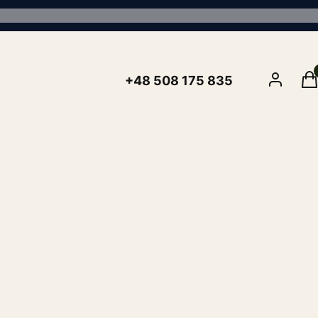
Pro
Zaloguj się
K
+48 508 175 835