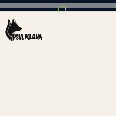
i
Kot
Akcesoria
Blog