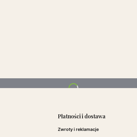
Linki w sto
Płatności i dostawa
Zwroty i reklamacje