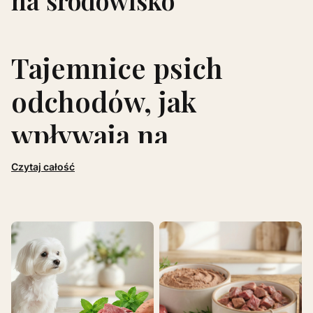
Tajemnice psich
odchodów, jak
wpływają na
środowisko
Czytaj całość
Psie odchody to temat trochę pomijany w kontekście
ochrony środowiska. Wiemy, że nasi klienci, tak jak i
my, interesują się ochroną planety i dokonują
świadomych wyborów konsumenckich. W poniższym
wpisie pokazujemy całą prawdę o psich odchodach
oraz to, jaki mają wpływ na środowisko. Pokażemy Ci,
czego z psią kupą nie robić, gdzie jej nie wyrzucać i
jak możesz zminimalizować jej wpływ na planetę.