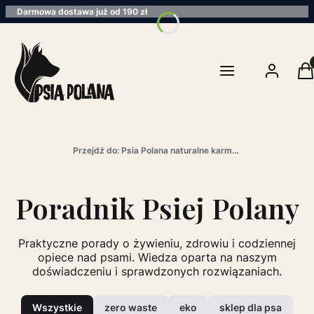
Darmowa dostawa już od 190 zł
Pro
Menu
Zaloguj się
K
Przejdź do:
Psia Polana naturalne karmy, ekologiczne rozwiązania
Poradnik Psiej Polany
Praktyczne porady o żywieniu, zdrowiu i codziennej
opiece nad psami. Wiedza oparta na naszym
doświadczeniu i sprawdzonych rozwiązaniach.
Wszystkie
zero waste
eko
sklep dla psa