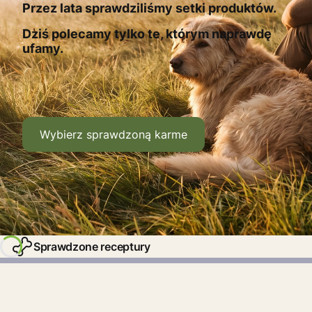
Przez lata sprawdziliśmy setki produktów.
Dziś polecamy tylko te, którym naprawdę
ufamy.
Wybierz sprawdzoną karme
Sprawdzone receptury