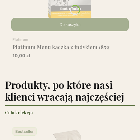
Do koszyka
Producent
Platinum
Platinum Menu kaczka z indykiem 185g
Cena
10,00 zł
Produkty, po które nasi
klienci wracają najczęściej
Cała kolekcja
Bestseller