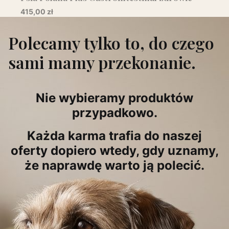
układu pokarmowego 10kg
Cena
415,00 zł
Polecamy tylko to, do czego
sami mamy przekonanie.
Nie wybieramy produktów
przypadkowo.
Każda karma trafia do naszej
oferty dopiero wtedy, gdy uznamy,
że naprawdę warto ją polecić.