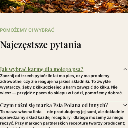
POMOŻEMY CI WYBRAĆ
Najczęstsze pytania
Jak wybrać karmę dla mojego psa?
Zacznij od trzech pytań: ile lat ma pies, czy ma problemy
zdrowotne, czy źle reaguje na jakieś składniki. To zwykle
wystarczy, żeby z kilkudziesięciu karm zawęzić do kilku. Nie
wiesz — przyjdź z psem do sklepu w Łodzi, pomożemy dobrać.
Czym różni się marka Psia Polana od innych?
To nasza własna linia — nie produkujemy jej sami, ale dokładnie
sprawdzamy skład każdej receptury i dlatego możemy za niego
ręczyć. Przy markach partnerskich recepturę tworzy producent;