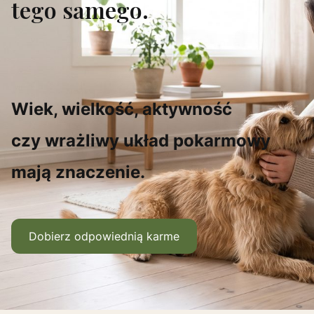
tego samego.
Wiek, wielkość, aktywność
czy wrażliwy układ pokarmowy
mają znaczenie.
Dobierz odpowiednią karme