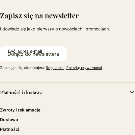
Zapisz się na newsletter
I dowiedz się jako pierwszy o nowościach i promocjach.
Twój adres e-mail
Dołącz do newslettera
Zapisując się, akceptujesz
Regulamin
i
Politykę prywatności
.
Linki w stopce
Płatności i dostawa
Zwroty i reklamacje
Dostawa
Płatności