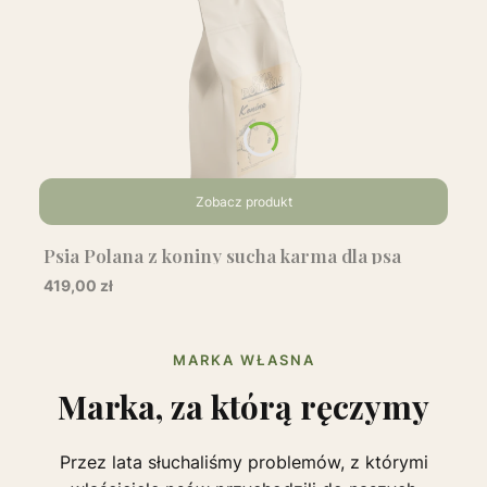
Zobacz produkt
Psia Polana z koniny sucha karma dla psa
dorosłego
Cena
419,00 zł
MARKA WŁASNA
Marka, za którą ręczymy
Przez lata słuchaliśmy problemów, z którymi