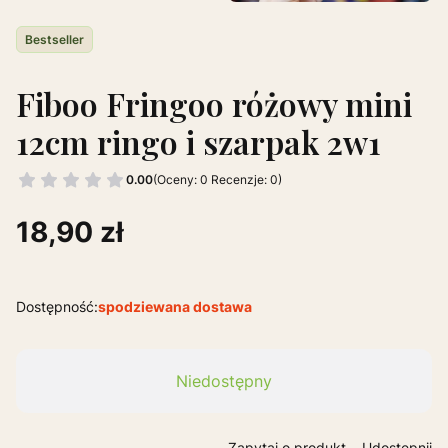
Etykiety
Bestseller
Fiboo Fringoo różowy mini
12cm ringo i szarpak 2w1
0.00
(Oceny: 0 Recenzje: 0)
Cena
18,90 zł
Dostępność:
spodziewana dostawa
Niedostępny
Zapytaj o produkt
Udostępnij