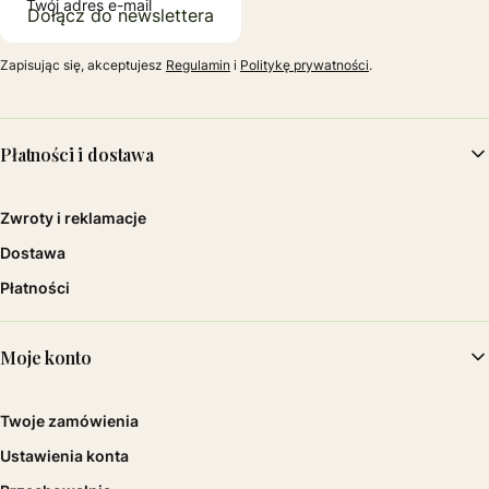
Twój adres e-mail
Dołącz do newslettera
Zapisując się, akceptujesz
Regulamin
i
Politykę prywatności
.
Linki w stopce
Płatności i dostawa
Zwroty i reklamacje
Dostawa
Płatności
Moje konto
Twoje zamówienia
Ustawienia konta