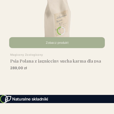
Zobacz produkt
Producent
Magiczny Zoologiczny
Psia Polana z jagnięciny sucha karma dla psa
dorosłego
Cena
289,00 zł
Naturalne składniki