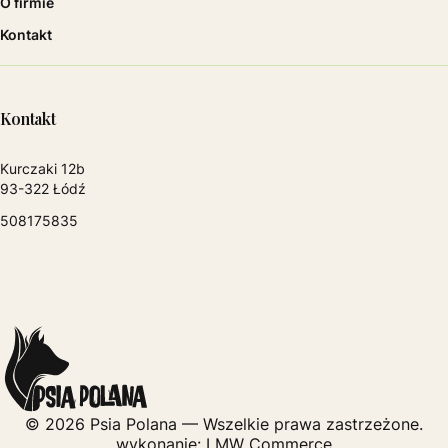
O firmie
Kontakt
Kontakt
Adres:
Kurczaki 12b
93-322 Łódź
508175835
© 2026 Psia Polana — Wszelkie prawa zastrzeżone.
wykonanie:
LMW Commerce