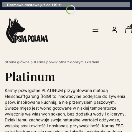
Darmowa dostawa już od 119 zł
Pro
Menu
Zaloguj się
K
Strona główna
Karma półwilgotna z dobrym składem
Platinum
Karmy półwilgotne PLATINUM przygotowane metodą
Fleischsaftgarung (FSG) to innowacyjne podejście do żywienia
psów, inspirowane kuchnią, a nie przemysłem paszowym.
Świeże mięso jest wolno gotowane w niskiej temperaturze
wyłącznie we własnych sokach, bez dodatku wody i gliceryny.
Dzięki temu zachowuje swoje naturalne wartości odżywcze,
wysoką smakowitość i doskonałą przyswajalność. Karmy FSG
są lekkostrawne, nie pęcznieją w żołądku, wspierają budowę