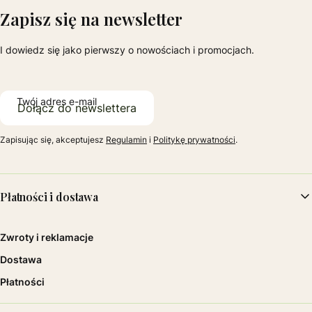
Zapisz się na newsletter
I dowiedz się jako pierwszy o nowościach i promocjach.
Twój adres e-mail
Dołącz do newslettera
Zapisując się, akceptujesz
Regulamin
i
Politykę prywatności
.
Linki w stopce
Płatności i dostawa
Zwroty i reklamacje
Dostawa
Płatności