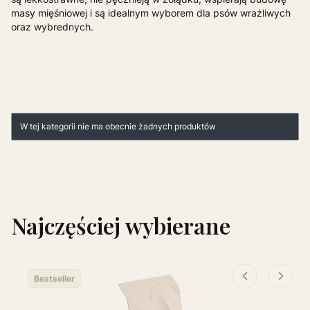
masy mięśniowej i są idealnym wyborem dla psów wrażliwych
oraz wybrednych.
Lista produktów
W tej kategorii nie ma obecnie żadnych produktów
Najczęściej wybierane
Bestseller